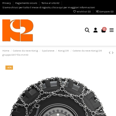
Privacy
Pagamento sicuro
Torna al sito K2
Siamo chiusi per tutto il mese di Agosto, clicca qui per maggiori informazioni
Wishlist (
0
)
Compare (
0
)
0
Home
Catene da neve Konig
Spalaneve
Konig DR
Catene da neve Konig DR
gruppo 0317 filo mm10
-40%