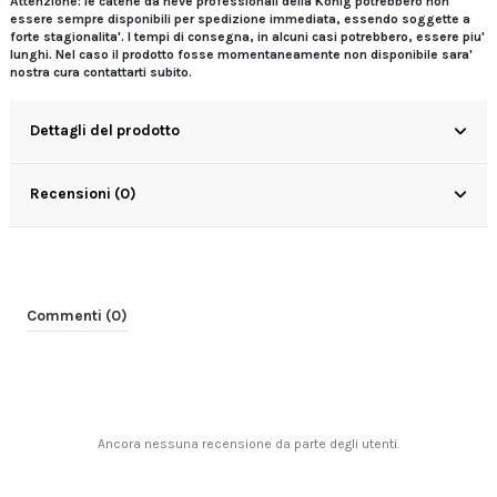
Attenzione: le catene da neve professionali della Konig potrebbero non
essere sempre disponibili per spedizione immediata, essendo soggette a
forte stagionalita'. I tempi di consegna, in alcuni casi potrebbero, essere piu'
lunghi. Nel caso il prodotto fosse momentaneamente non disponibile sara'
nostra cura contattarti subito.
Dettagli del prodotto
Recensioni (0)
Commenti (0)
Ancora nessuna recensione da parte degli utenti.