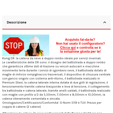
Descrizione
Konig DR: la catena da neve a doppio rombo ideale per servizi invernali.
Le caratteristiche delle DR sono: il disegno del battistrada a doppio rombo
che garantisce ottime doti di trazione su veicoli autocarri e macchine
movimento terra durante i servizi di sgombero neve, il battistrada dotato di
maglie di rinforzo rompighiaccio trasversali, il dispositivo di chiusura centrale
con gancio singolo con sistema anti-ritorno, il battistrada realizzato in
Premium Steel, la catena laterale interna dotata di due grilli di regolazione, il
tensionamento tramite catena tirasponde e leva di tensione, il collegamento
tra battistrada e catena laterale, tramite anelli saldati, il battistrada realizzato
con maglie con profilo a D da 5,50mm, 7,00mm e 8,00mm e 10,00mm, la
catena interamente cementata e zincata.
Omologazioni/Certificazioni/Conformita': O-Norm 5119 e TUV. Prezzo per
coppia di catene (2 catene).