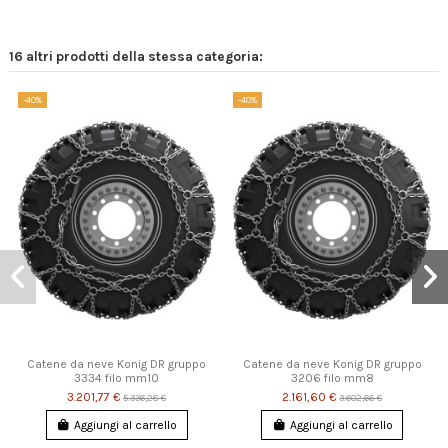
16 altri prodotti della stessa categoria:
-40%
-40%
Catene da neve Konig DR gruppo
Catene da neve Konig DR gruppo
3334 filo mm10
3206 filo mm8
3.201,77 €
2.161,60 €
5.336,28 €
3.602,66 €
Aggiungi al carrello
Aggiungi al carrello