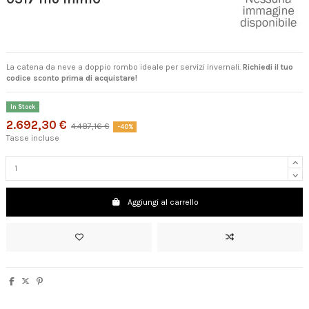
La catena da neve a doppio rombo ideale per servizi invernali.
Richiedi il tuo
codice sconto prima di acquistare!
In Stock
2.692,30 €
4.487,16 €
-40%
Tasse incluse
Aggiungi al carrello