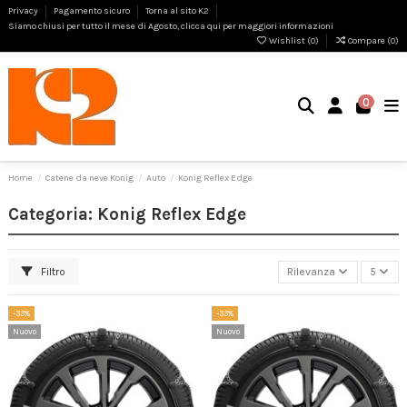
Privacy
Pagamento sicuro
Torna al sito K2
Siamo chiusi per tutto il mese di Agosto, clicca qui per maggiori informazioni
Wishlist (
0
)
Compare (
0
)
0
Home
Catene da neve Konig
Auto
Konig Reflex Edge
Categoria: Konig Reflex Edge
Filtro
Rilevanza
5
-33%
-33%
Nuovo
Nuovo