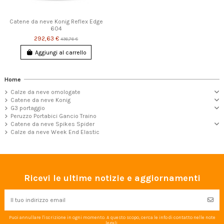
Catene da neve Konig Reflex Edge
604
292,63 €
436,76 €
Aggiungi al carrello
Home
Calze da neve omologate
Catene da neve Konig
G3 portaggio
Peruzzo Portabici Gancio Traino
Catene da neve Spikes Spider
Calze da neve Week End Elastic
Ricevi le ultime notizie e aggiornamenti
Puoi annullare l'iscrizione in ogni momento. A questo scopo, cerca le info di contatto nelle note
legali.