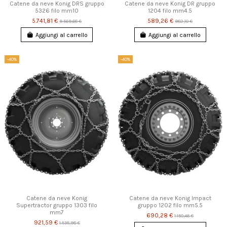
Catene da neve Konig DRS gruppo
Catene da neve Konig DR gruppo
5326 filo mm10
1204 filo mm4.5
5.741,81 €
589,26 €
9.569,68 €
982,10 €
Aggiungi al carrello
Aggiungi al carrello
-40%
-40%
Catene da neve Konig
Catene da neve Konig Impact
Supertractor gruppo 1303 filo
gruppo 1202 filo mm5.5
mm7
690,28 €
1.150,46 €
921,59 €
1.535,98 €