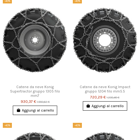
-40%
-40%
Catene da neve Konig
Catene da neve Konig Impact
Supertractor gruppo 1305 filo
gruppo 1204 filo mm5.5
mm7
720,29 €
1.200,48 €
930,37 €
1.550,62 €
Aggiungi al carrello
Aggiungi al carrello
-40%
-40%