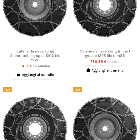
Catene da neve Konig
Catene da neve Konig Impact
Supertractor gruppo 1306 filo
gruppo 1205 filo mm5.5
mm8
756,89 €
1.261,48 €
969,90 €
1.616,50 €
Aggiungi al carrello
Aggiungi al carrello
-40%
-40%