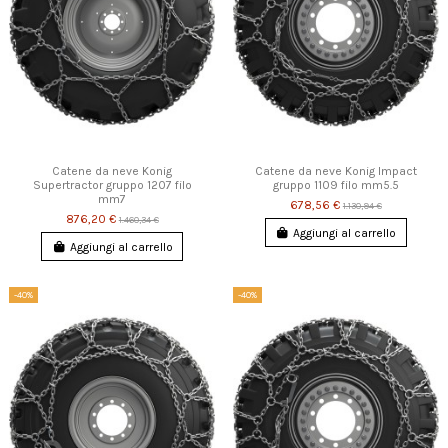
Catene da neve Konig
Catene da neve Konig Impact
Supertractor gruppo 1207 filo
gruppo 1109 filo mm5.5
mm7
678,56 €
1.130,94 €
876,20 €
1.460,34 €
Aggiungi al carrello
Aggiungi al carrello
-40%
-40%