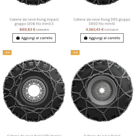
Catene da neve Konig Impact
Catene da neve Konig DRS gruppo
gruppo 1206 filo mm5.5
5950 filo mm10
899,63 €
4.363,45 €
1.499,38 €
7.272,42 €
Aggiungi al carrello
Aggiungi al carrello
-40%
-40%
Catene da neve Konig DR gruppo
Catene da neve Konig