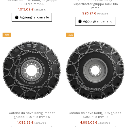
1209 filo mm5.5
Supertractor gruppo 1403 filo
mm7
1.013,09 €
1.688,48 €
985,27 €
1.642,12 €
Aggiungi al carrello
Aggiungi al carrello
-40%
-40%
Catene da neve Konig Impact
Catene da neve Konig DRS gruppo
gruppo 1207 filo mm5.5
6000 filo mm10
1.085,56 €
4.695,05 €
1.809,26 €
7.825,08 €