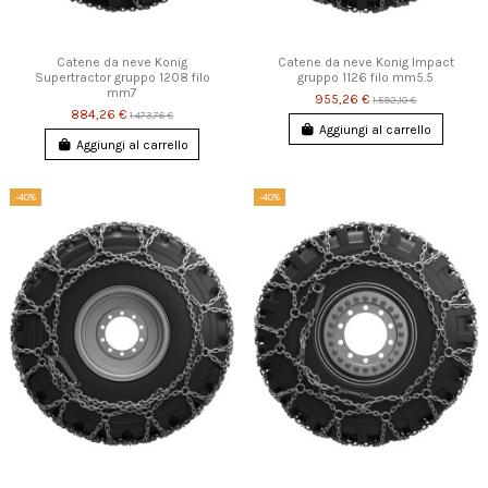
Catene da neve Konig
Catene da neve Konig Impact
Supertractor gruppo 1208 filo
gruppo 1126 filo mm5.5
mm7
955,26 €
1.592,10 €
884,26 €
1.473,76 €
Aggiungi al carrello
Aggiungi al carrello
-40%
-40%