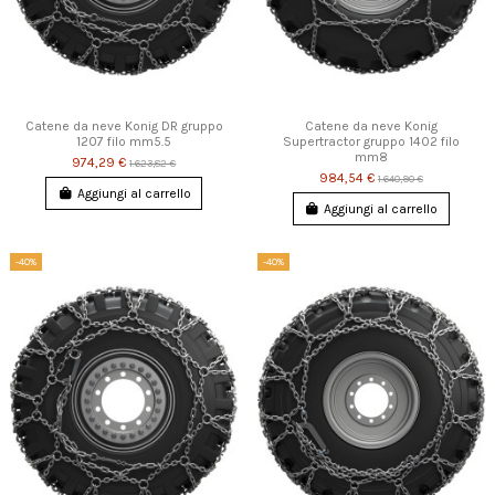
Catene da neve Konig DR gruppo
Catene da neve Konig
1207 filo mm5.5
Supertractor gruppo 1402 filo
mm8
974,29 €
1.623,82 €
984,54 €
1.640,90 €
Aggiungi al carrello
Aggiungi al carrello
-40%
-40%