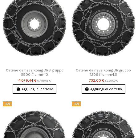
Catene da neve Konig DRS gruppo
Catene da neve Konig DR gruppo
5900 filo mm10
1206 filo mm4.5
4.079,44 €
732,00 €
6.799,06 €
1.220,00 €
Aggiungi al carrello
Aggiungi al carrello
-40%
-40%