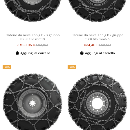
Catene da neve Konig DRS gruppo
Catene da neve Konig DR gruppo
3253 filo mm10
1126 filo mm5.5
3.963,05 €
834,48 €
6.605,08 €
1.390,80 €
Aggiungi al carrello
Aggiungi al carrello
-40%
-40%