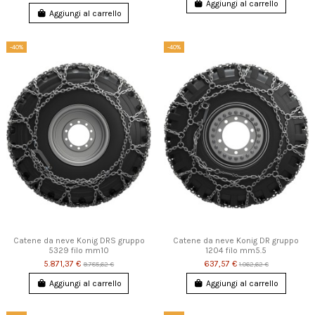
Aggiungi al carrello
Aggiungi al carrello
-40%
-40%
Catene da neve Konig DRS gruppo
Catene da neve Konig DR gruppo
5329 filo mm10
1204 filo mm5.5
5.871,37 €
637,57 €
9.785,62 €
1.062,62 €
Aggiungi al carrello
Aggiungi al carrello