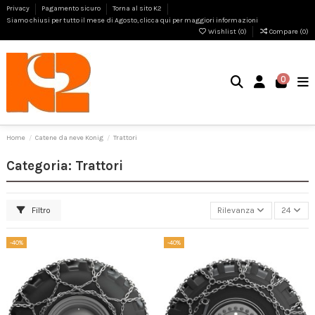
Privacy
Pagamento sicuro
Torna al sito K2
Siamo chiusi per tutto il mese di Agosto, clicca qui per maggiori informazioni
Wishlist (
0
)
Compare (
0
)
0
Home
Catene da neve Konig
Trattori
Categoria: Trattori
Filtro
Rilevanza
24
-40%
-40%