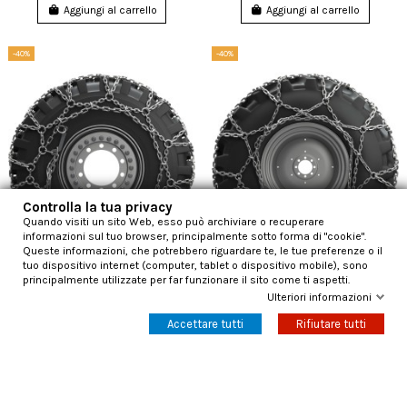
Aggiungi al carrello
Aggiungi al carrello
-40%
-40%
Controlla la tua privacy
Quando visiti un sito Web, esso può archiviare o recuperare
informazioni sul tuo browser, principalmente sotto forma di "cookie".
Queste informazioni, che potrebbero riguardare te, le tue preferenze o il
tuo dispositivo internet (computer, tablet o dispositivo mobile), sono
principalmente utilizzate per far funzionare il sito come ti aspetti.
Ulteriori informazioni
Catene da neve Konig DR gruppo
Catene da neve Konig
1209 filo mm7
Supertractor gruppo 1406 filo
Accettare tutti
Rifiutare tutti
mm8
1.215,12 €
2.025,20 €
1.002,11 €
1.670,18 €
Aggiungi al carrello
Aggiungi al carrello