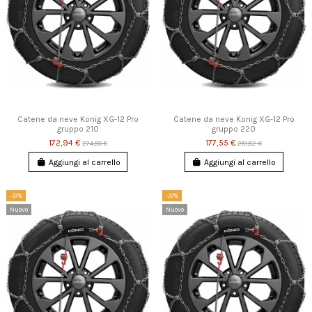
Catene da neve Konig XG-12 Pro
Catene da neve Konig XG-12 Pro
gruppo 210
gruppo 220
172,94 €
177,55 €
274,50 €
281,82 €
Aggiungi al carrello
Aggiungi al carrello
-37%
-37%
Nuovo
Nuovo