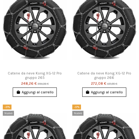
Catene da neve Konig XG-12 Pro
Catene da neve Konig XG-12 Pro
gruppo 265
gruppo 266
248,26 €
272,08 €
394,06 €
431,88 €
Aggiungi al carrello
Aggiungi al carrello
-37%
-37%
Nuovo
Nuovo