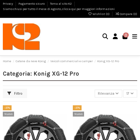
Privacy
Pagamento sicuro
Torna al sito K2
Siamo chiusi per tutto il mese di Agosto, clicca qui per maggiori informazioni
Wishlist (
0
)
Compare (
0
)
0
Home
Catene da neve Konig
Veicoli commerciali e camper
Konig XG-12 Pro
Categoria: Konig XG-12 Pro
Filtro
Rilevanza
17
-37%
-37%
Nuovo
Nuovo