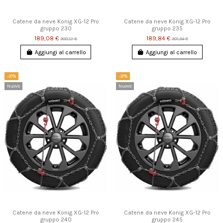
Catene da neve Konig XG-12 Pro
Catene da neve Konig XG-12 Pro
gruppo 230
gruppo 235
189,08 €
189,84 €
300,12 €
301,34 €
Aggiungi al carrello
Aggiungi al carrello
-37%
-37%
Nuovo
Nuovo
Catene da neve Konig XG-12 Pro
Catene da neve Konig XG-12 Pro
gruppo 240
gruppo 245