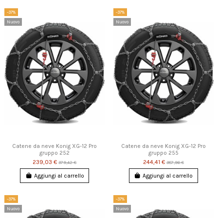
-37%
-37%
Nuovo
Nuovo
Catene da neve Konig XG-12 Pro
Catene da neve Konig XG-12 Pro
gruppo 252
gruppo 255
239,03 €
244,41 €
379,42 €
387,96 €
Aggiungi al carrello
Aggiungi al carrello
-37%
-37%
Nuovo
Nuovo