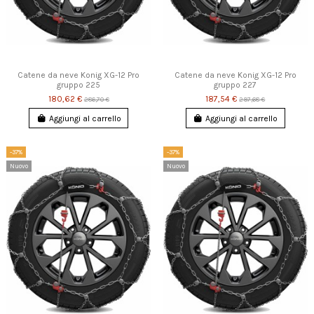
Catene da neve Konig XG-12 Pro
Catene da neve Konig XG-12 Pro
gruppo 225
gruppo 227
180,62 €
187,54 €
286,70 €
297,68 €
Aggiungi al carrello
Aggiungi al carrello
-37%
-37%
Nuovo
Nuovo