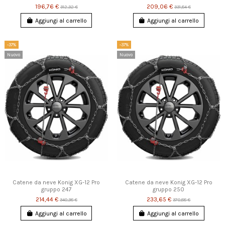
196,76 €
209,06 €
312,32 €
331,84 €
Aggiungi al carrello
Aggiungi al carrello
-37%
-37%
Nuovo
Nuovo
Catene da neve Konig XG-12 Pro
Catene da neve Konig XG-12 Pro
gruppo 247
gruppo 250
214,44 €
233,65 €
340,38 €
370,88 €
Aggiungi al carrello
Aggiungi al carrello