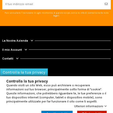
Puoi annullare l'iscrizione in ogni momento. A questo scopo, cerca le info di contatto nelle note
legali.
La Nostra Azienda
Il mio Account
Contatti
Controlla la tua privacy
Controlla la tua privacy
Quando visiti un sito Web, esso può archiviare o recuperare
informazioni sul tuo browser, principalmente sotto forma di "cookie".
Queste informazioni, che potrebbero riguardare te, le tue preferenze o il
tuo dispositivo internet (computer, tablet o dispositivo mobile), sono
principalmente utilizzate per far funzionare il sito come ti aspetti.
© 2026 - K2 srl - web master:
mathsolutions
Ulteriori informazioni