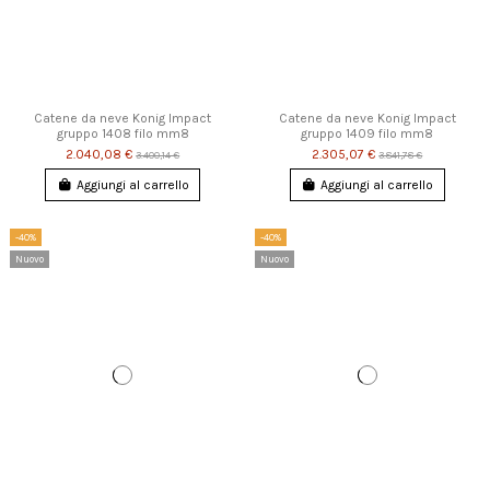
Catene da neve Konig Impact
Catene da neve Konig Impact
gruppo 1408 filo mm8
gruppo 1409 filo mm8
2.040,08 €
2.305,07 €
3.400,14 €
3.841,78 €
Aggiungi al carrello
Aggiungi al carrello
-40%
-40%
Nuovo
Nuovo