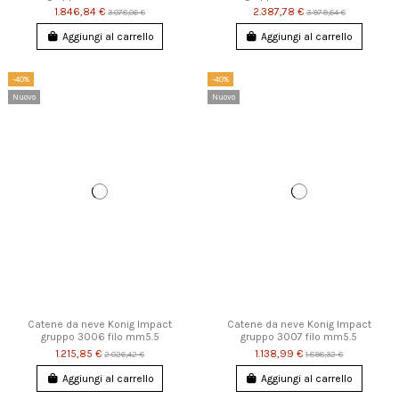
1.846,84 €
2.387,78 €
3.078,06 €
3.979,64 €
Aggiungi al carrello
Aggiungi al carrello
-40%
-40%
Nuovo
Nuovo
Catene da neve Konig Impact
Catene da neve Konig Impact
gruppo 3006 filo mm5.5
gruppo 3007 filo mm5.5
1.215,85 €
1.138,99 €
2.026,42 €
1.898,32 €
Aggiungi al carrello
Aggiungi al carrello