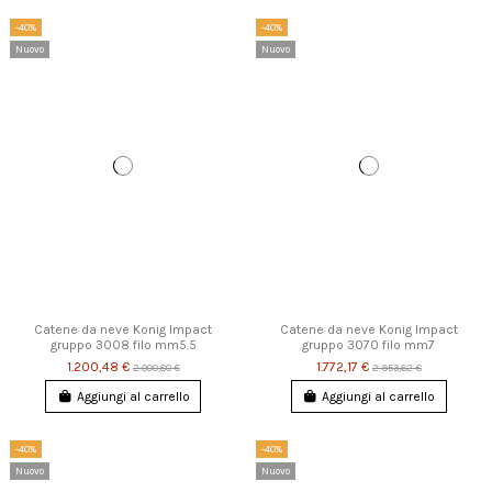
-40%
-40%
Nuovo
Nuovo
Catene da neve Konig Impact
Catene da neve Konig Impact
gruppo 3008 filo mm5.5
gruppo 3070 filo mm7
1.200,48 €
1.772,17 €
2.000,80 €
2.953,62 €
Aggiungi al carrello
Aggiungi al carrello
-40%
-40%
Nuovo
Nuovo