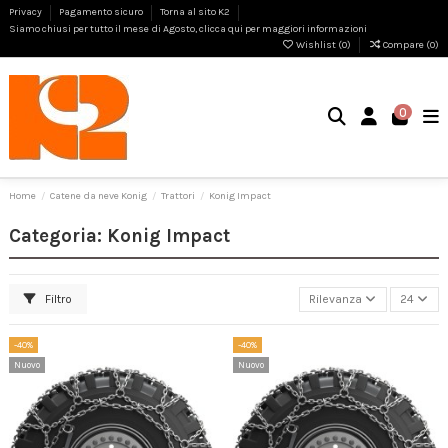
Privacy
Pagamento sicuro
Torna al sito K2
Siamo chiusi per tutto il mese di Agosto, clicca qui per maggiori informazioni
Wishlist (
0
)
Compare (
0
)
0
Home
Catene da neve Konig
Trattori
Konig Impact
Categoria: Konig Impact
Filtro
Rilevanza
24
-40%
-40%
Nuovo
Nuovo