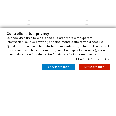
Controlla la tua privacy
Quando visiti un sito Web, esso può archiviare o recuperare
informazioni sul tuo browser, principalmente sotto forma di "cookie".
Queste informazioni, che potrebbero riguardare te, le tue preferenze o il
tuo dispositivo internet (computer, tablet o dispositivo mobile), sono
principalmente utilizzate per far funzionare il sito come ti aspetti.
Ulteriori informazioni
Catene da neve Konig Impact
Catene da neve Konig Impact
gruppo 3100 filo mm7
gruppo 3101 filo mm7
Accettare tutti
Rifiutare tutti
1.281,00 €
1.627,97 €
2.135,00 €
2.713,28 €
Aggiungi al carrello
Aggiungi al carrello
-40%
-40%
Nuovo
Nuovo