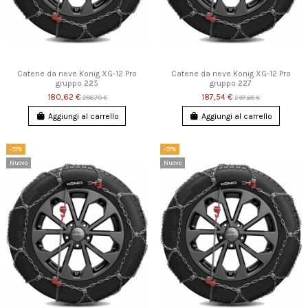
Catene da neve Konig XG-12 Pro
Catene da neve Konig XG-12 Pro
gruppo 225
gruppo 227
180,62 €
187,54 €
286,70 €
297,68 €
Aggiungi al carrello
Aggiungi al carrello
-37%
-37%
Nuovo
Nuovo