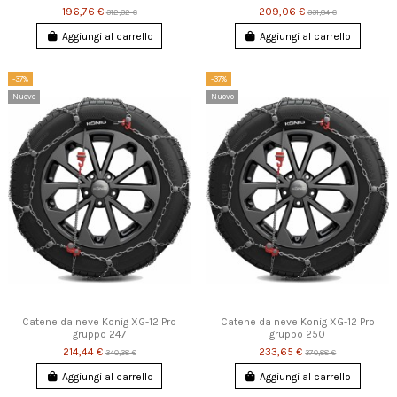
196,76 €
209,06 €
312,32 €
331,84 €
Aggiungi al carrello
Aggiungi al carrello
-37%
-37%
Nuovo
Nuovo
Catene da neve Konig XG-12 Pro
Catene da neve Konig XG-12 Pro
gruppo 247
gruppo 250
214,44 €
233,65 €
340,38 €
370,88 €
Aggiungi al carrello
Aggiungi al carrello