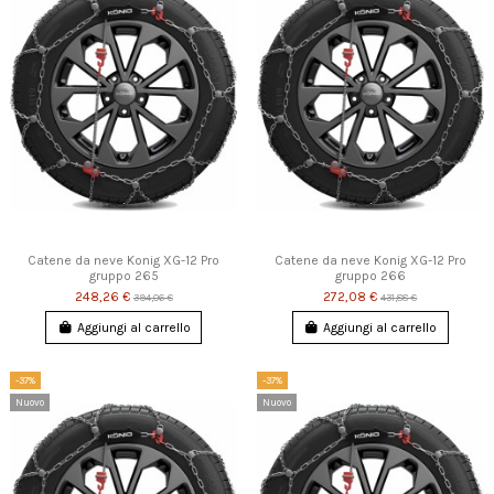
Catene da neve Konig XG-12 Pro
Catene da neve Konig XG-12 Pro
gruppo 265
gruppo 266
248,26 €
272,08 €
394,06 €
431,88 €
Aggiungi al carrello
Aggiungi al carrello
-37%
-37%
Nuovo
Nuovo