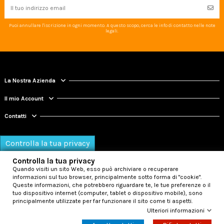
Puoi annullare l'iscrizione in ogni momento. A questo scopo, cerca le info di contatto nelle note
legali.
La Nostra Azienda
Il mio Account
Contatti
Controlla la tua privacy
Controlla la tua privacy
Quando visiti un sito Web, esso può archiviare o recuperare
informazioni sul tuo browser, principalmente sotto forma di "cookie".
Queste informazioni, che potrebbero riguardare te, le tue preferenze o il
tuo dispositivo internet (computer, tablet o dispositivo mobile), sono
principalmente utilizzate per far funzionare il sito come ti aspetti.
© 2026 - K2 srl - web master:
mathsolutions
Ulteriori informazioni