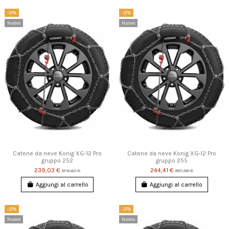
-37%
-37%
Nuovo
Nuovo
Catene da neve Konig XG-12 Pro
Catene da neve Konig XG-12 Pro
gruppo 252
gruppo 255
239,03 €
244,41 €
379,42 €
387,96 €
Aggiungi al carrello
Aggiungi al carrello
-37%
-37%
Nuovo
Nuovo