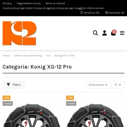
Privacy
Pagamento sicuro
Torna al sito K2
Siamo chiusi per tutto il mese di Agosto, clicca qui per maggiori informazioni
Wishlist (
0
)
Compare (
0
)
0
Home
Catene da neve Konig
Suv
Konig XG-12 Pro
Categoria: Konig XG-12 Pro
Filtro
Rilevanza
17
-37%
-37%
Nuovo
Nuovo