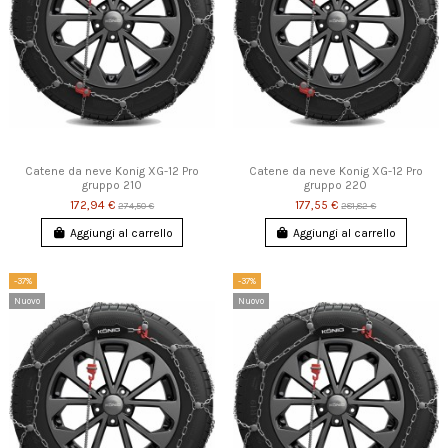
Catene da neve Konig XG-12 Pro
Catene da neve Konig XG-12 Pro
gruppo 210
gruppo 220
172,94 €
177,55 €
274,50 €
281,82 €
Aggiungi al carrello
Aggiungi al carrello
-37%
-37%
Nuovo
Nuovo