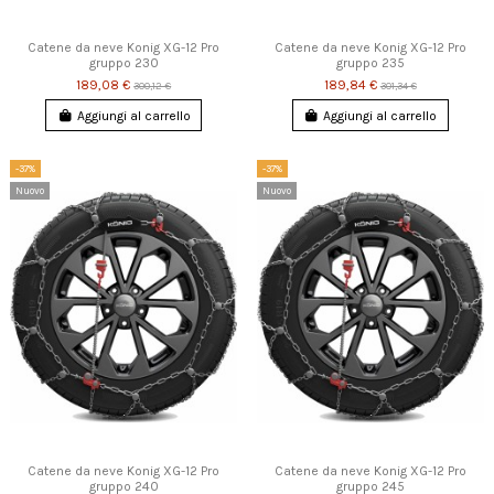
Catene da neve Konig XG-12 Pro
Catene da neve Konig XG-12 Pro
gruppo 230
gruppo 235
189,08 €
189,84 €
300,12 €
301,34 €
Aggiungi al carrello
Aggiungi al carrello
-37%
-37%
Nuovo
Nuovo
Catene da neve Konig XG-12 Pro
Catene da neve Konig XG-12 Pro
gruppo 240
gruppo 245