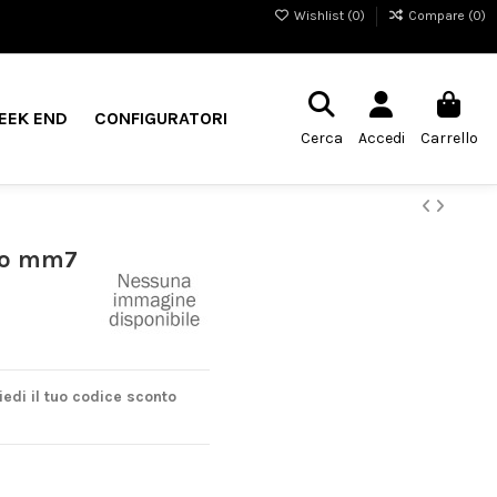
Wishlist (
0
)
Compare (
0
)
EEK END
CONFIGURATORI
Cerca
Accedi
Carrello
ilo mm7
iedi il tuo codice sconto