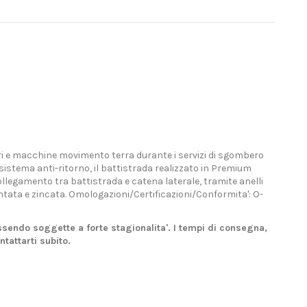
rri e macchine movimento terra durante i servizi di sgombero
 sistema anti-ritorno, il battistrada realizzato in Premium
collegamento tra battistrada e catena laterale, tramite anelli
ata e zincata. Omologazioni/Certificazioni/Conformita': O-
sendo soggette a forte stagionalita'. I tempi di consegna,
tattarti subito.