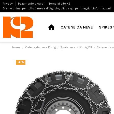
Privacy
Pagamento sicuro
Torna al sito K2
Siamo chiusi per tutto il mese di Agosto, clicca qui per maggiori informazioni
CATENE DA NEVE
SPIKES 
Home
Catene da neve Konig
Spalaneve
Konig DR
Catene da n
-40%