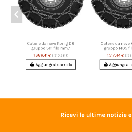
Catene da neve Konig DR
Catene da neve 
gruppo 3111 filo mm7
gruppo 1405 f
1.386,41 €
1.517,44 €
2.310,68 €
2.52
Aggiungi al carrello
Aggiungi al 
Ricevi le ultime notizie