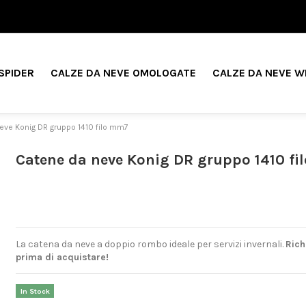
SPIDER
CALZE DA NEVE OMOLOGATE
CALZE DA NEVE W
eve Konig DR gruppo 1410 filo mm7
Catene da neve Konig DR gruppo 1410 f
La catena da neve a doppio rombo ideale per servizi invernali.
Rich
prima di acquistare!
In Stock