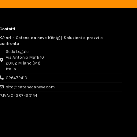
Contatti
K2 srl - Catene da neve König | Soluzioni e prezzi a
confronto
Sede Legale:
Via Antonio Maffi 10
20162 Milano (MI)
Italia
026472410
sito@catenedaneve.com
P.IVA: 04587490154