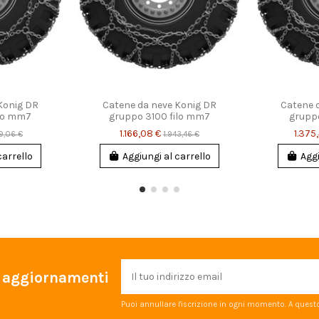
Konig DR
Catene da neve Konig DR
Catene 
ilo mm7
gruppo 3100 filo mm7
gruppo
1.166,08 €
1.375
9,06 €
1.943,46 €
carrello
Aggiungi al carrello
Aggi
 e aggiornamenti
Puoi annullare l'iscrizione in ogni momento. A questo 