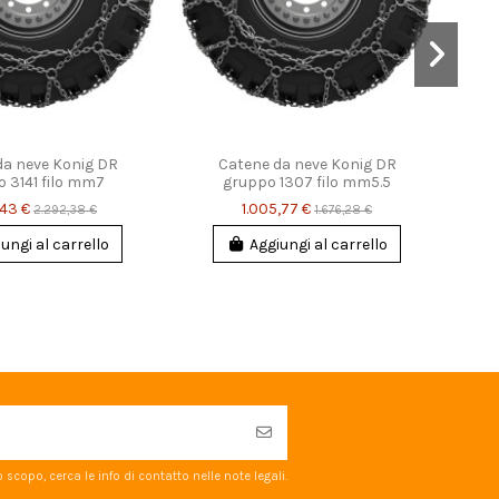
da neve Konig DR
Catene da neve Konig DR
 3141 filo mm7
gruppo 1307 filo mm5.5
,43 €
1.005,77 €
2.292,38 €
1.676,28 €
ungi al carrello
Aggiungi al carrello
scopo, cerca le info di contatto nelle note legali.