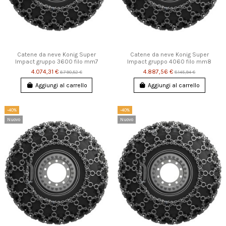
Catene da neve Konig Super
Catene da neve Konig Super
Impact gruppo 3600 filo mm7
Impact gruppo 4060 filo mm8
4.074,31 €
4.887,56 €
6.790,52 €
8.145,94 €
Aggiungi al carrello
Aggiungi al carrello
-40%
-40%
Nuovo
Nuovo