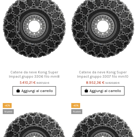
Catene da neve Konig Super
Catene da neve Konig Super
Impact gruppo 3306 filo mm8
Impact gruppo 3307 filo mm10
5.410,21 €
8.952,36 €
9.017,02 €
14.920,60 €
Aggiungi al carrello
Aggiungi al carrello
-40%
-40%
Nuovo
Nuovo