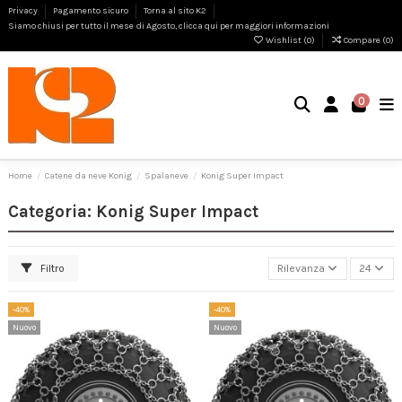
Privacy
Pagamento sicuro
Torna al sito K2
Siamo chiusi per tutto il mese di Agosto, clicca qui per maggiori informazioni
Wishlist (
0
)
Compare (
0
)
0
Home
Catene da neve Konig
Spalaneve
Konig Super Impact
Categoria: Konig Super Impact
Filtro
Rilevanza
24
-40%
-40%
Nuovo
Nuovo