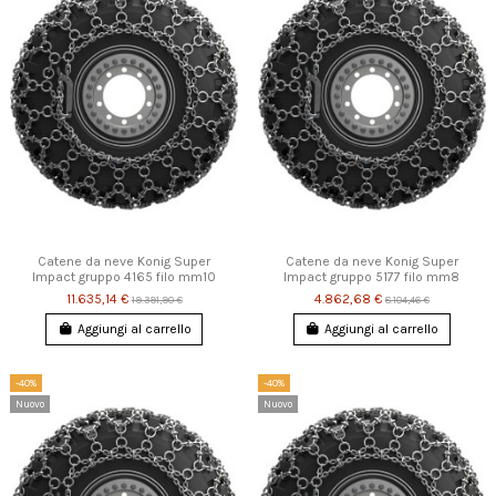
Catene da neve Konig Super
Catene da neve Konig Super
Impact gruppo 4165 filo mm10
Impact gruppo 5177 filo mm8
11.635,14 €
4.862,68 €
19.391,90 €
8.104,46 €
Aggiungi al carrello
Aggiungi al carrello
-40%
-40%
Nuovo
Nuovo