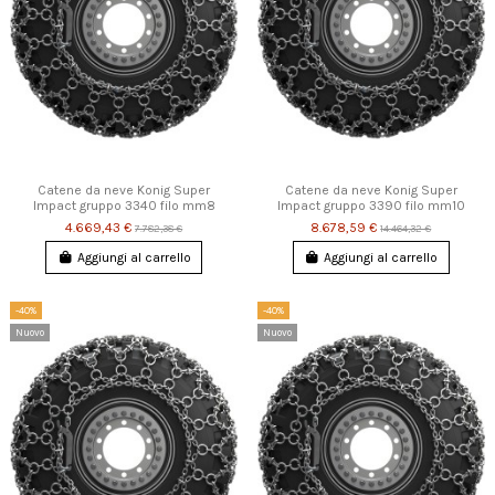
Catene da neve Konig Super
Catene da neve Konig Super
Impact gruppo 3340 filo mm8
Impact gruppo 3390 filo mm10
4.669,43 €
8.678,59 €
7.782,38 €
14.464,32 €
Aggiungi al carrello
Aggiungi al carrello
-40%
-40%
Nuovo
Nuovo