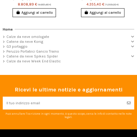
8.808,89 €
4.355,40 €
14.681,48 €
7.259,00 €
Aggiungi al carrello
Aggiungi al carrello
Home
Calze da neve omologate
Catene da neve Konig
G3 portaggio
Peruzzo Portabici Gancio Traino
Catene da neve Spikes Spider
Calze da neve Week End Elastic
Ricevi le ultime notizie e aggiornamenti
Puoi annullare l'iscrizione in ogni momento. A questo scopo, cerca le info di contatto nelle note
legali.