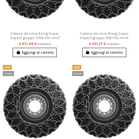
Catene da neve Konig Super
Catene da neve Konig Super
Impact gruppo 3106 filo mm7
Impact gruppo 3161 filo mm7
4.951,98 €
4.391,27 €
8.253,30 €
7.318,78 €
Aggiungi al carrello
Aggiungi al carrello
-40%
-40%
Nuovo
Nuovo