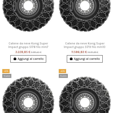
Catene da neve Konig Super
Catene da neve Konig Super
Impact gruppo 5178 filo mm7
Impact gruppo 5179 filo mm10
3.228,85 €
11.586,83 €
5.381,42 €
19.311,38 €
Aggiungi al carrello
Aggiungi al carrello
-40%
-40%
Nuovo
Nuovo