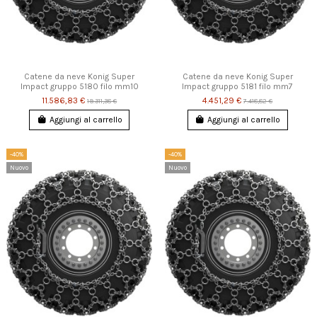
Catene da neve Konig Super
Catene da neve Konig Super
Impact gruppo 5180 filo mm10
Impact gruppo 5181 filo mm7
11.586,83 €
4.451,29 €
19.311,38 €
7.418,82 €
Aggiungi al carrello
Aggiungi al carrello
-40%
-40%
Nuovo
Nuovo