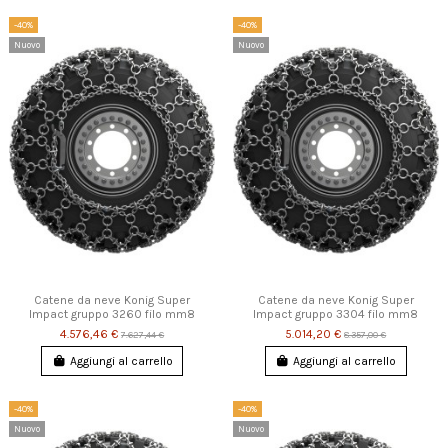
-40%
-40%
Nuovo
Nuovo
Catene da neve Konig Super
Catene da neve Konig Super
Impact gruppo 3260 filo mm8
Impact gruppo 3304 filo mm8
4.576,46 €
5.014,20 €
7.627,44 €
8.357,00 €
Aggiungi al carrello
Aggiungi al carrello
-40%
-40%
Nuovo
Nuovo