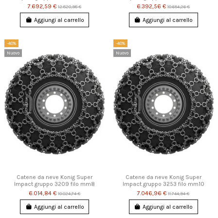
7.692,59 €
6.392,56 €
12.820,98 €
10.654,26 €
Aggiungi al carrello
Aggiungi al carrello
-40%
-40%
Nuovo
Nuovo
Catene da neve Konig Super
Catene da neve Konig Super
Impact gruppo 3209 filo mm8
Impact gruppo 3253 filo mm10
6.014,84 €
7.046,96 €
10.024,74 €
11.744,94 €
Aggiungi al carrello
Aggiungi al carrello