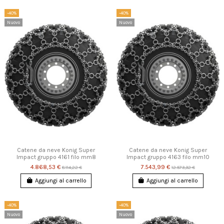
-40%
-40%
Nuovo
Nuovo
Catene da neve Konig Super
Catene da neve Konig Super
Impact gruppo 4161 filo mm8
Impact gruppo 4163 filo mm10
4.868,53 €
7.543,99 €
8.114,22 €
12.573,32 €
Aggiungi al carrello
Aggiungi al carrello
-40%
-40%
Nuovo
Nuovo