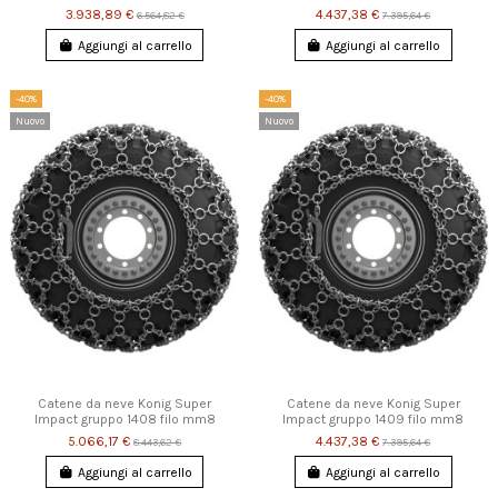
3.938,89 €
4.437,38 €
6.564,82 €
7.395,64 €
Aggiungi al carrello
Aggiungi al carrello
-40%
-40%
Nuovo
Nuovo
Catene da neve Konig Super
Catene da neve Konig Super
Impact gruppo 1408 filo mm8
Impact gruppo 1409 filo mm8
5.066,17 €
4.437,38 €
8.443,62 €
7.395,64 €
Aggiungi al carrello
Aggiungi al carrello