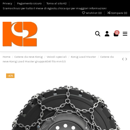
Privacy
Pagamento sicuro
Torna al sito K2
Siamo chiusi per tutto il mese di Agosto, clicca qui per maggiori informazioni
Wishlist (
0
)
Compare (
0
)
0
Home
Catene da neve Konig
Veicoli speciali
Konig Load Master
Catene da
neve Konig Load Master gruppo 6041 filo mm5.5
-40%