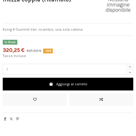
Konig K-Summit Van: ricambio, una sola catena.
In Stock
320,25 €
427,00 €
-25%
Tasse incluse
Aggiungi al carrello