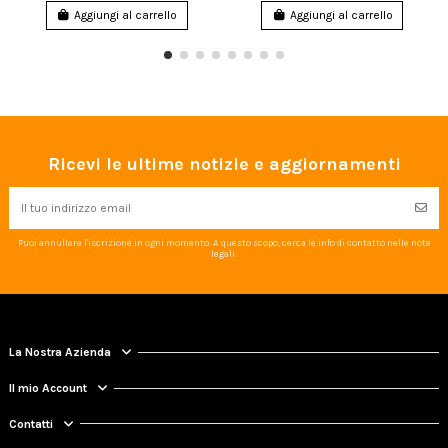
Aggiungi al carrello
Aggiungi al carrello
Ricevi le ultime notizie e aggiornamenti
Puoi annullare l'iscrizione in ogni momento. A questo scopo, cerca le info di contatto nelle note
legali.
La Nostra Azienda
Il mio Account
Contatti