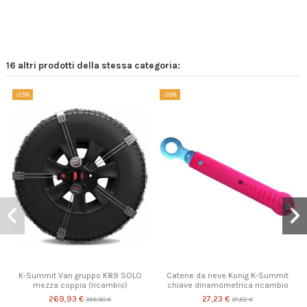
16 altri prodotti della stessa categoria:
-25%
-28%
K-Summit Van gruppo K89 SOLO
Catene da neve Konig K-Summit
mezza coppia (ricambio)
chiave dinamometrica ricambio
269,93 €
27,23 €
359,90 €
37,82 €