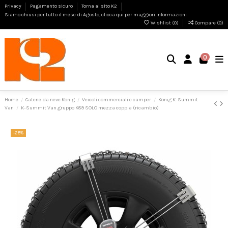
Privacy
Pagamento sicuro
Torna al sito K2
Siamo chiusi per tutto il mese di Agosto, clicca qui per maggiori informazioni
Wishlist (
0
)
Compare (
0
)
0
Home
Catene da neve Konig
Veicoli commerciali e camper
Konig K-Summit
Van
K-Summit Van gruppo K89 SOLO mezza coppia (ricambio)
-25%