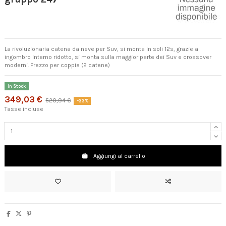
La rivoluzionaria catena da neve per Suv, si monta in soli 12s, grazie a
ingombro interno ridotto, si monta sulla maggior parte dei Suv e crossover
moderni. Prezzo per coppia (2 catene)
In Stock
349,03 €
520,94 €
-33%
Tasse incluse
Aggiungi al carrello