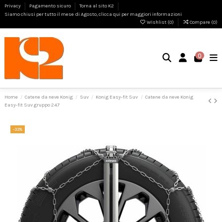
Privacy
Pagamento sicuro
Torna al sito K2
Siamo chiusi per tutto il mese di Agosto, clicca qui per maggiori informazioni
Wishlist (
0
)
Compare (
0
)
0
Home
Catene da neve Konig
Suv
Konig Easy-fit Suv
Catene da neve Konig
Easy-fit Suv gruppo 247
-33%