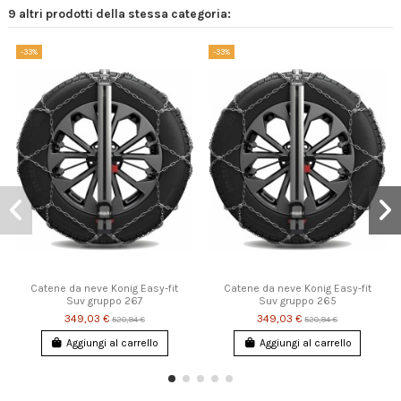
9 altri prodotti della stessa categoria:
-33%
-33%
Catene da neve Konig Easy-fit
Catene da neve Konig Easy-fit
Suv gruppo 267
Suv gruppo 265
349,03 €
349,03 €
520,94 €
520,94 €
Aggiungi al carrello
Aggiungi al carrello