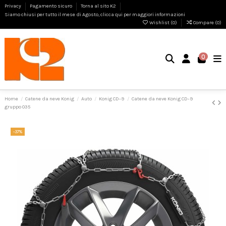
Privacy
Pagamento sicuro
Torna al sito K2
Siamo chiusi per tutto il mese di Agosto, clicca qui per maggiori informazioni
Wishlist (
0
)
Compare (
0
)
0
Home
Catene da neve Konig
Auto
Konig CD-9
Catene da neve Konig CD-9
gruppo 035
-37%