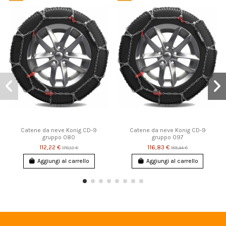
Catene da neve Konig CD-9
Catene da neve Konig CD-9
gruppo 080
gruppo 097
112,22 €
116,83 €
178,12 €
185,44 €
Aggiungi al carrello
Aggiungi al carrello