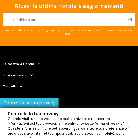
Ricevi le ultime notizie e aggiornamenti
Puoi annullare l'iscrizione in ogni momento. A questo scopo, cerca le info di contatto nelle note
legali.
La Nostra Azienda
Il mio Account
Contatti
Controlla la tua privacy
Controlla la tua privacy
Quando visiti un sito Web, esso può archiviare o recuperare
informazioni sul tuo browser, principalmente sotto forma di "cookie".
Queste informazioni, che potrebbero riguardare te, le tue preferenze o il
tuo dispositivo internet (computer, tablet o dispositivo mobile), sono