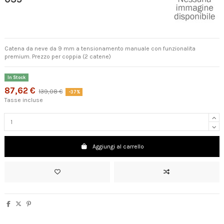
Catena da neve da 9 mm a tensionamento manuale con funzionalita
premium. Prezzo per coppia (2 catene)
In Stock
87,62 €
139,08 €
-37%
Tasse incluse
Aggiungi al carrello