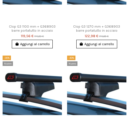
Clop G3 1100 mm + G368903
Clop G3 1270 mm + G368903
barre portatutto in acciaio
barre portatutto in acciaio
119,56 €
122,98 €
170,80 €
175,68 €
Aggiungi al carrello
Aggiungi al carrello
-30%
-30%
Nuovo
Nuovo