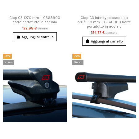
Clop G3 1270 mm + G368900
Clop G3 Infinity telescopica
barre portatutto in acciaio
770/1150 mm + G368900 barre
portatutto in acciaio
122,98 €
175,68 €
154,57 €
220,82 €
Aggiungi al carrello
Aggiungi al carrello
-30%
-30%
Nuovo
Nuovo