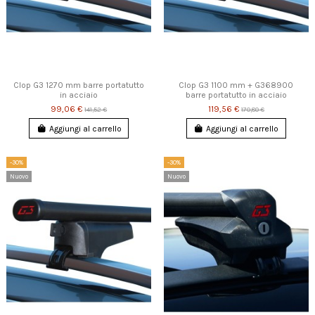
Clop G3 1270 mm barre portatutto
Clop G3 1100 mm + G368900
in acciaio
barre portatutto in acciaio
99,06 €
119,56 €
141,52 €
170,80 €
Aggiungi al carrello
Aggiungi al carrello
-30%
-30%
Nuovo
Nuovo