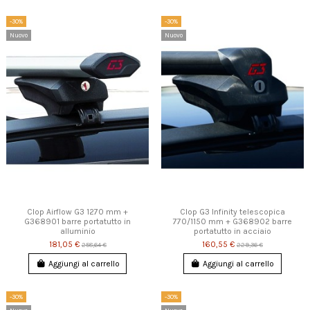
-30%
-30%
Nuovo
Nuovo
Clop Airflow G3 1270 mm +
Clop G3 Infinity telescopica
G368901 barre portatutto in
770/1150 mm + G368902 barre
alluminio
portatutto in acciaio
181,05 €
160,55 €
258,64 €
229,36 €
Aggiungi al carrello
Aggiungi al carrello
-30%
-30%