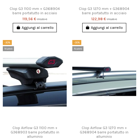
Clop G3 1100 mm + G368904
Clop G3 1270 mm + G368904
barre portatutto in acciaio
barre portatutto in acciaio
119,56 €
122,98 €
170,80 €
175,68 €
Aggiungi al carrello
Aggiungi al carrello
-30%
-30%
Nuovo
Nuovo
Clop Airflow G3 1100 mm +
Clop Airflow G3 1270 mm +
G368903 barre portatutto in
G368904 barre portatutto in
alluminio
alluminio