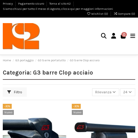
Privacy
Pagamento sicuro
Torna al sito K2
Siamo chiusi per tutto il mese di Agosto, clicca qui per maggiori informazioni
Wishlist (
0
)
Compare (
0
)
0
Home
G3 portaggio
G3 barre portatutto
G3 barre Clop acciaio
Categoria: G3 barre Clop acciaio
Filtro
Rilevanza
24
-30%
-30%
Nuovo
Nuovo