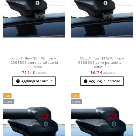
Clop Airflow G3 1100 mm +
Clop Airflow G3 1270 mm +
G368902 barre portatutto in
G368902 barre portatutto in
alluminio
alluminio
179,34 €
186,17 €
256,20 €
265,96 €
Aggiungi al carrello
Aggiungi al carrello
-30%
-30%
Nuovo
Nuovo