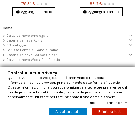
179,34 €
186,17 €
256,20 €
265,96 €
Aggiungi al carrello
Aggiungi al carrello
Home
Calze da neve omologate
Catene da neve Konig
G3 portaggio
Peruzzo Portabici Gancio Traino
Catene da neve Spikes Spider
Calze da neve Week End Elastic
Controlla la tua privacy
Quando visiti un sito Web, esso può archiviare o recuperare
informazioni sul tuo browser, principalmente sotto forma di "cookie".
Ricevi le ultime notizie e aggiornamenti
Queste informazioni, che potrebbero riguardare te, le tue preferenze o il
tuo dispositivo internet (computer, tablet o dispositivo mobile), sono
principalmente utilizzate per far funzionare il sito come ti aspetti.
Ulteriori informazioni
Accettare tutti
Rifiutare tutti
Puoi annullare l'iscrizione in ogni momento. A questo scopo, cerca le info di contatto nelle note
legali.