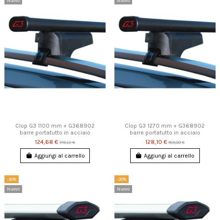
Nuovo
Nuovo
Clop G3 1100 mm + G368902
Clop G3 1270 mm + G368902
barre portatutto in acciaio
barre portatutto in acciaio
124,68 €
128,10 €
178,12 €
183,00 €
Aggiungi al carrello
Aggiungi al carrello
-30%
-30%
Nuovo
Nuovo