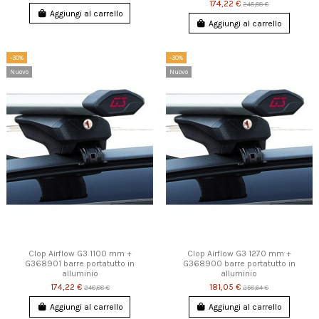
174,22 €
248,88 €
Aggiungi al carrello
Aggiungi al carrello
-30%
-30%
Nuovo
Nuovo
Clop Airflow G3 1100 mm +
Clop Airflow G3 1270 mm +
G368901 barre portatutto in
G368900 barre portatutto in
alluminio
alluminio
174,22 €
181,05 €
248,88 €
258,64 €
Aggiungi al carrello
Aggiungi al carrello