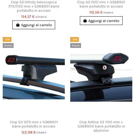
Clop G3 Infinity telescopica
Clop G3 1100 mm + G368901
770/1150 mm + G368901 barre
barre portatutto in acciaio
portatutto in acciaio
119,56 €
170,80 €
154,57 €
220,82 €
Aggiungi al carrello
Aggiungi al carrello
-30%
-30%
Nuovo
Nuovo
Clop G3 1270 mm + G368901
Clop Airflow G3 1100 mm +
barre portatutto in acciaio
G368900 barre portatutto in
alluminio
122,98 €
175,68 €