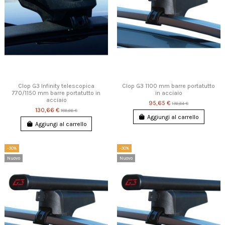
Clop G3 Infinity telescopica
Clop G3 1100 mm barre portatutto
770/1150 mm barre portatutto in
in acciaio
acciaio
95,65 €
136,64 €
130,66 €
186,66 €
Aggiungi al carrello
Aggiungi al carrello
-30%
-30%
Nuovo
Nuovo