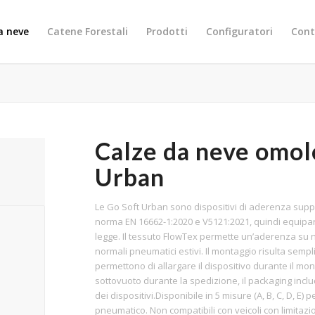
a neve
Catene Forestali
Prodotti
Configuratori
Cont
Calze da neve omol
Urban
Le Go Soft Urban sono dispositivi di aderenza suppl
norma EN 16662-1:2020 e V5121:2021, quindi equipar
legge. Il tessuto FlowTex permette un’aderenza su n
normali pneumatici estivi. Il montaggio risulta sempli
permettono di allargare il dispositivo durante il mo
sottovuoto durante la spedizione, il packaging incl
dei dispositivi.Disponibile in 5 misure (A, B, C, D, E) 
pneumatico. Non compatibili con veicoli con limitazio