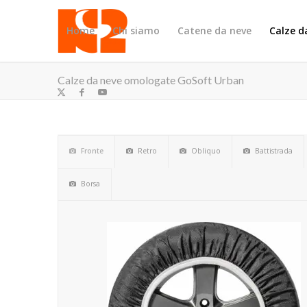
Home
Chi siamo
Catene da neve
Calze d
Calze da neve omologate GoSoft Urban
Fronte
Retro
Obliquo
Battistrada
Borsa