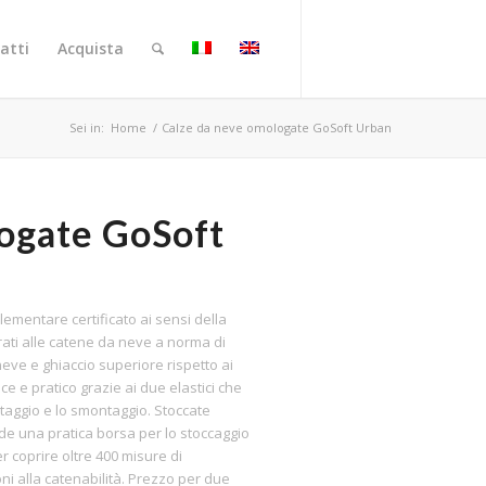
atti
Acquista
Sei in:
Home
/
Calze da neve omologate GoSoft Urban
ogate GoSoft
ementare certificato ai sensi della
ati alle catene da neve a norma di
eve e ghiaccio superiore rispetto ai
ce e pratico grazie ai due elastici che
ntaggio e lo smontaggio. Stoccate
ude una pratica borsa per lo stoccaggio
per coprire oltre 400 misure di
ni alla catenabilità. Prezzo per due