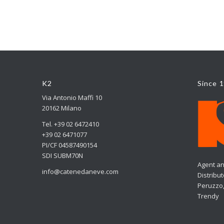
K2
Since 
Via Antonio Maffi 10
20162 Milano
Tel. +39 02 6472410
+39 02 6471077
PI/CF 04587490154
SDI SUBM70N
Agent an
info@catenedaneve.com
Distribu
Peruzzo,
Trendy